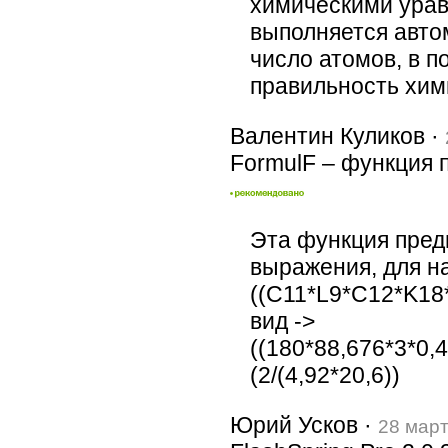
химическими урав
выполняется авто
число атомов, в п
правильность хим
Валентин Куликов ·
FormulF – функция 
Эта функция пред
выражения, для на
((C11*L9*C12*K18*
вид ->
((180*88,676*3*0
(2/(4,92*20,6))
Юрий Усков ·
28 мар