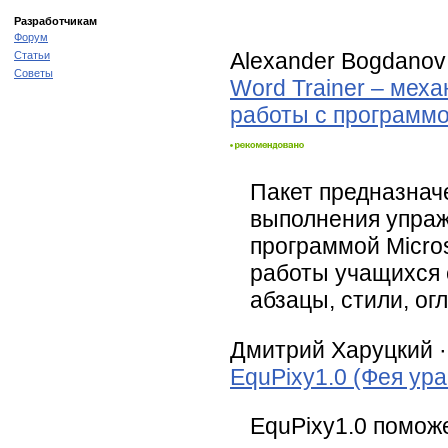
Разработчикам
Форум
Alexander Bogdanov
Статьи
Советы
Word Trainer – мех
работы с программой
Пакет предназнач
выполнения упраж
программой Micro
работы учащихся 
абзацы, стили, ог
Дмитрий Харуцкий 
EquPixy1.0 (Фея ур
EquPixy1.0 помож