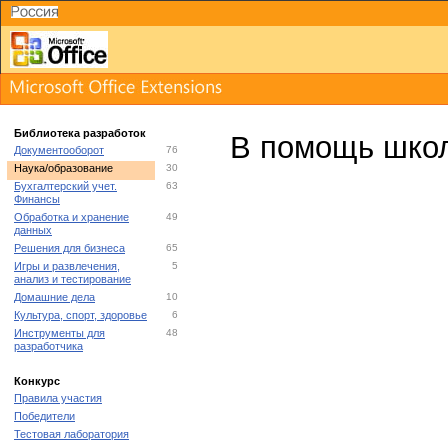
Библиотека разработок
В помощь школ
Документооборот
76
Наука/образование
30
Бухгалтерский учет.
63
Финансы
Обработка и хранение
49
данных
Решения для бизнеса
65
Игры и развлечения,
5
анализ и тестирование
Домашние дела
10
Культура, спорт, здоровье
6
Инструменты для
48
разработчика
Конкурс
Правила участия
Победители
Тестовая лаборатория