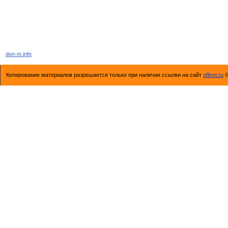
don-m.info
Копирование материалов разрешается только при наличии ссылки на сайт
offext.ru
©