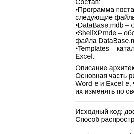
Состав:
•Программа поста
следующие файл
•DataBase.mdb – 
•ShellXP.mde – о
файла DataBase.m
•Templates – кат
Excel.
Описание архитек
Основная часть р
Word-е и Excel-е
их изменять по с
Исходный код:
до
Способ распрост