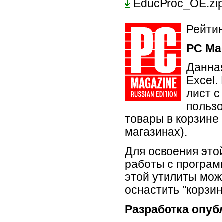
EducProc_OE.zi
Рейтин
PC Ma
Данная
Excel.
лист с
польз
товары в корзине 
магазинах).
Для освоения это
работы с програм
этой утилиты мож
оснастить "корзин
Разработка опуб