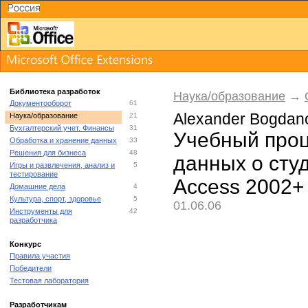
Библиотека разработок
Наука/образование
→
Документооборот
61
Alexander Bogdan
Наука/образование
21
Бухгалтерский учет. Финансы
31
Учебный проц
Обработка и хранение данных
33
Решения для бизнеса
48
данных о сту
Игры и развлечения, анализ и
5
тестирование
Access 2002+
Домашние дела
4
Культура, спорт, здоровье
5
01.06.06
Инструменты для
42
разработчика
Конкурс
Правила участия
Победители
Тестовая лаборатория
Разработчикам