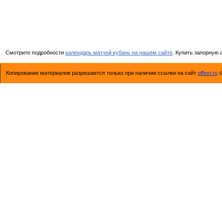
Смотрите подробности
календарь матчей кубань на нашем сайте
. Купить запорную
Копирование материалов разрешается только при наличии ссылки на сайт
offext.ru
©