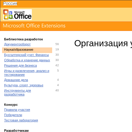
Библиотека разработок
Организация 
Документооборот
56
Наука/образование
19
Бухгалтерский учет. Финансы
30
Обработка и хранение данных
30
Решения для бизнеса
42
Игры и развлечения, анализ и
5
тестирование
Домашние дела
4
Культура, спорт, здоровье
4
Инструменты для
40
разработчика
Конкурс
Правила участия
Победители
Тестовая лаборатория
Разработчикам