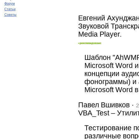
Форум
Статьи
Советы
Евгений Ахунджан
Звуковой Транскра
Media Player.
Шаблон "AhWMPl
Microsoft Word 
концепции аудио
фонограммы) и 
Microsoft Word
Павел Вшивков ·
2
VBA_Test – Утили
Тестирование п
различные вопр