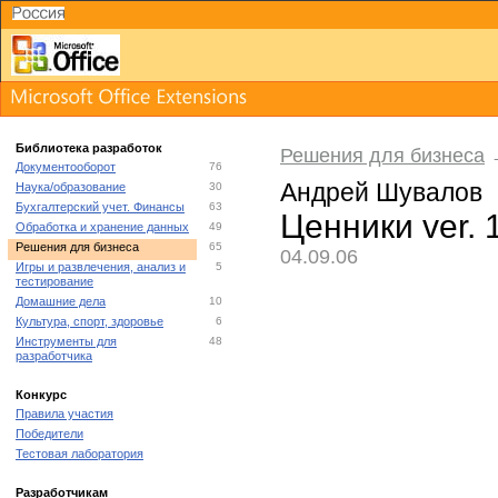
Библиотека разработок
Решения для бизнеса
Документооборот
76
Андрей Шувалов
Наука/образование
30
Бухгалтерский учет. Финансы
63
Ценники ver. 
Обработка и хранение данных
49
Решения для бизнеса
65
04.09.06
Игры и развлечения, анализ и
5
тестирование
Домашние дела
10
Культура, спорт, здоровье
6
Инструменты для
48
разработчика
Конкурс
Правила участия
Победители
Тестовая лаборатория
Разработчикам