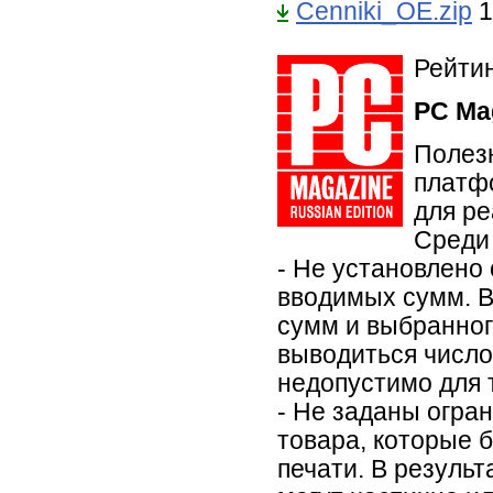
Cenniki_OE.zip
1
Рейтин
PC Ma
Полез
платфо
для ре
Среди
- Не установлено
вводимых сумм. В
сумм и выбранног
выводиться число
недопустимо для 
- Не заданы огра
товара, которые 
печати. В резуль