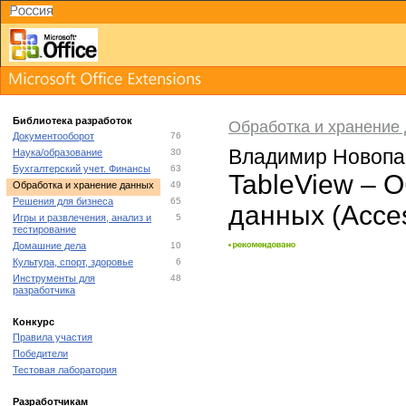
Библиотека разработок
Обработка и хранение
Документооборот
76
Владимир Новоп
Наука/образование
30
Бухгалтерский учет. Финансы
63
TableView – 
Обработка и хранение данных
49
Решения для бизнеса
65
данных (Acce
Игры и развлечения, анализ и
5
тестирование
Домашние дела
10
Культура, спорт, здоровье
6
Инструменты для
48
разработчика
Конкурс
Правила участия
Победители
Тестовая лаборатория
Разработчикам