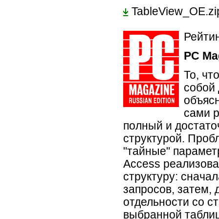
TableView_OE.z
Рейтин
PC Ma
То, чт
собой
объясн
сами 
полный и достато
структурой. Пробл
"тайные" параметр
Access реализова
структуру: сначал
запросов, затем, 
отдельности со с
выбранной таблиц