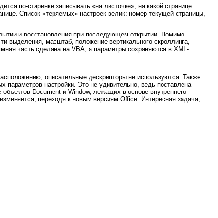
ится по-старинке записывать «на листочке», на какой странице
анице. Список «теряемых» настроек велик: номер текущей страницы,
акрытии и восстановления при последующем открытии. Помимо
ти выделения, масштаб, положение вертикального скроллинга,
ммная часть сделана на VBA, а параметры сохраняются в XML-
расположению, описательные дескрипторы не используются. Также
ых параметров настройки. Это не удивительно, ведь поставлена
е объектов Document и Window, лежащих в основе внутреннего
изменяется, переходя к новым версиям Office. Интересная задача,