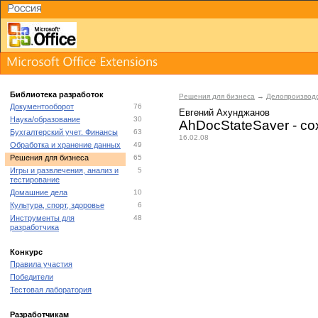
Библиотека разработок
Решения для бизнеса
→
Делопроизвод
Документооборот
76
Евгений Ахунджанов
Наука/образование
30
AhDocStateSaver - с
Бухгалтерский учет. Финансы
63
16.02.08
Обработка и хранение данных
49
Решения для бизнеса
65
Игры и развлечения, анализ и
5
тестирование
Домашние дела
10
Культура, спорт, здоровье
6
Инструменты для
48
разработчика
Конкурс
Правила участия
Победители
Тестовая лаборатория
Разработчикам