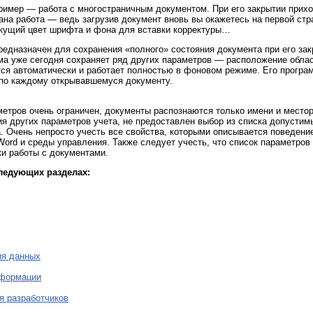
ример — работа с многостраничным документом. При его закрытии приход
ана работа — ведь загрузив документ вновь вы окажетесь на первой стр
кущий цвет шрифта и фона для вставки корректуры…
редназначен для сохранения «полного» состояния документа при его з
а уже сегодня сохраняет ряд других параметров — расположение облас
ся автоматически и работает полностью в фоновом режиме. Его програ
по каждому открывавшемуся документу.
метров очень ограничен, документы распознаются только имени и место
я других параметров учета, не предоставлен выбор из списка допустим
а. Очень непросто учесть все свойства, которыми описывается поведени
ord и среды управления. Также следует учесть, что список параметров 
и работы с документами.
ледующих разделах:
ия данных
нформации
я разработчиков