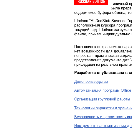
Типичный п
была прерв
содержимое буфера обмена, те
Шаблон "AhDocStateSaver.dot"п
расположения курсора программ
текущий вид. Шаблон загружает
файле, причем индивидуально 
Пока список сохраняемых пара
нет возможности для добавлени
непростая, практическая задач
представления документа для W
пришедшая из реальной практик
Разработка опубликована в с
Делопроизводство
Автоматизация программ Office
Организации групповой работы
Технологии обработки и хранен
Безопасность и целостность и
Инструменты автоматизации дл