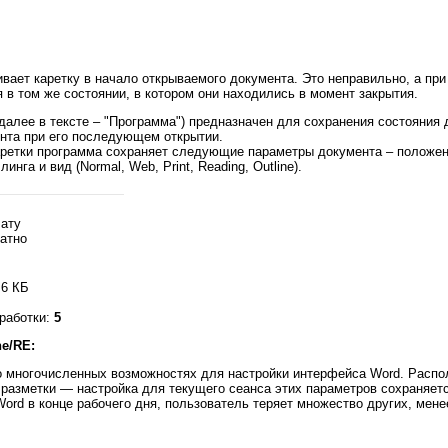
ливает каретку в начало открываемого документа. Это неправильно, а пр
в том же состоянии, в котором они находились в момент закрытия.
(далее в тексте – "Программа") предназначен для сохранения состояния 
нта при его последующем открытии.
етки программа сохраняет следующие параметры документа – положение
нга и вид (Normal, Web, Print, Reading, Outline).
лату
атно
,6 КБ
зработки:
5
e/RE:
о многочисленных возможностях для настройки интерфейса Word. Распо
 разметки — настройка для текущего сеанса этих параметров сохраняет
Word в конце рабочего дня, пользователь теряет множество других, мен