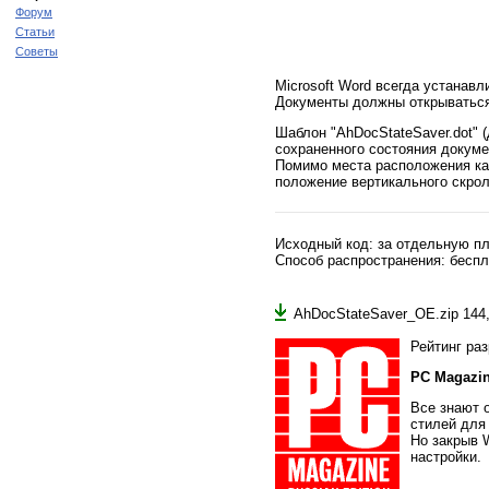
Форум
Статьи
Советы
Microsoft Word всегда устанав
Документы должны открываться 
Шаблон "AhDocStateSaver.dot" 
сохраненного состояния докуме
Помимо места расположения кар
положение вертикального скролли
Исходный код:
за отдельную п
Способ распространения:
беспл
AhDocStateSaver_OE.zip
144
Рейтинг ра
PC Magazin
Все знают 
стилей для
Но закрыв 
настройки.